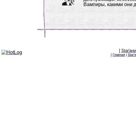
Вампиры, какими они 
[
Star'ани
[
Главная
|
Star'